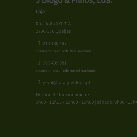
J Diogo & Filhos, Lda.
Loja
Rua João XXI, 7-A
2790-370 Queijas
214 180 487
chamada para rede fixa nacional
966 499 881
chamada para rede móvel nacional
geral@jdiogoefilhos.pt
Horário de funcionamento:
9h00 - 12h15 / 15h00 - 19h00 | sábado: 9h00 - 13h