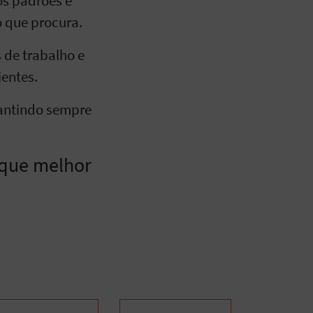
os padrões e
o que procura.
de trabalho e
entes.
rantindo sempre
 que melhor