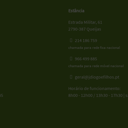
Estância
Estrada Militar, 61
2790-387 Queijas
214 186 759
chamada para rede fixa nacional
966 499 885
chamada para rede móvel nacional
geral@jdiogoefilhos.pt
Horário de funcionamento:
45
8h00 - 12h00 / 13h30 - 17h30 | 